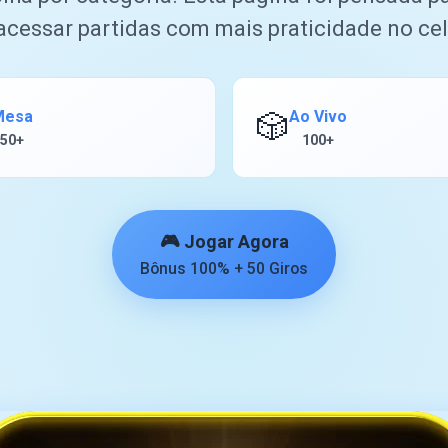
acessar partidas com mais praticidade no ce
Mesa
Ao Vivo
🎲
50+
100+
🎮 Jogar Agora
Bônus 100% + 50 Giros