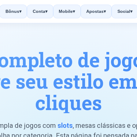
Bônus
▾
Conta
▾
Mobile
▾
Apostas
▾
Social
▾
ompleto de jog
e seu estilo e
cliques
ampla de jogos com
slots
, mesas clássicas e 
olha por categoria. Esta página foi pensada