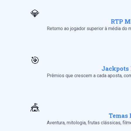
💎
RTP M
Retorno ao jogador superior à média do
🎯
Jackpots 
Prêmios que crescem a cada aposta, com
🎪
Temas 
Aventura, mitologia, frutas clássicas, fil