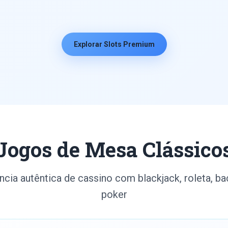
Explorar Slots Premium
Jogos de Mesa Clássico
ncia autêntica de cassino com blackjack, roleta, ba
poker