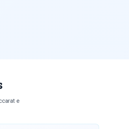
s
ccarat e