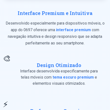
Interface Premium e Intuitiva
Desenvolvido especialmente para dispositivos móveis, o
app do 0697 oferece uma
interface premium
com
navegação intuitiva e design responsivo que se adapta
perfeitamente ao seu smartphone.
🎨
Design Otimizado
Interface desenvolvida especificamente para
telas móveis com
tema escuro premium
e
elementos visuais otimizados.
⚡