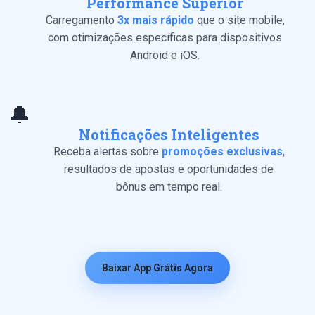
Performance Superior
Carregamento
3x mais rápido
que o site mobile,
com otimizações específicas para dispositivos
Android e iOS.
🔔
Notificações Inteligentes
Receba alertas sobre
promoções exclusivas
,
resultados de apostas e oportunidades de
bônus em tempo real.
Baixar App Grátis Agora