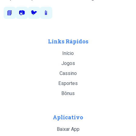
📘
📷
🐦
📱
Links Rápidos
Início
Jogos
Cassino
Esportes
Bônus
Aplicativo
Baixar App