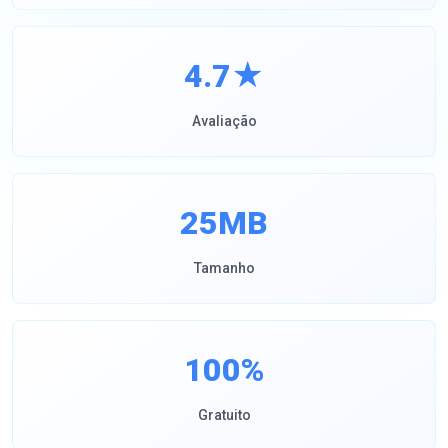
4.7★
Avaliação
25MB
Tamanho
100%
Gratuito