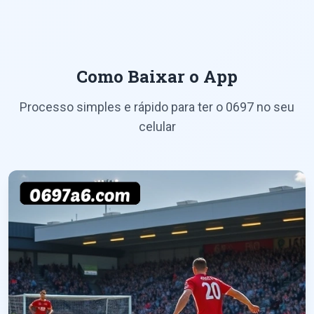
Como Baixar o App
Processo simples e rápido para ter o 0697 no seu
celular