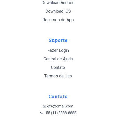
Download Android
Download iOS
Recursos do App
Suporte
Fazer Login
Central de Ajuda
Contato
Termos de Uso
Contato
📧
gf4@gmail.com
📞 +55 (11) 8888-8888