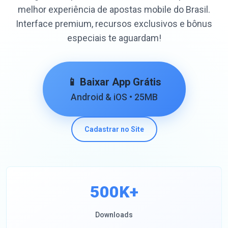
melhor experiência de apostas mobile do Brasil.
Interface premium, recursos exclusivos e bônus
especiais te aguardam!
📱 Baixar App Grátis
Android & iOS • 25MB
Cadastrar no Site
500K+
Downloads