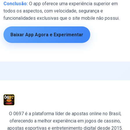
Conclusão:
O app oferece uma experiência superior em
todos os aspectos, com velocidade, segurança e
funcionalidades exclusivas que o site mobile não possui.
Baixar App Agora e Experimentar
O 0697 é a plataforma líder de apostas online no Brasil,
oferecendo a melhor experiência em jogos de cassino,
apostas esportivas e entretenimento digital desde 2015.