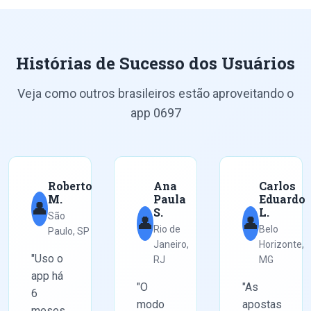
Histórias de Sucesso dos Usuários
Veja como outros brasileiros estão aproveitando o
app 0697
Roberto
Ana
Carlos
M.
Paula
Eduardo
👤
S.
L.
São
👤
👤
Rio de
Belo
Paulo, SP
Janeiro,
Horizonte,
"Uso o
RJ
MG
app há
"O
"As
6
modo
apostas
meses