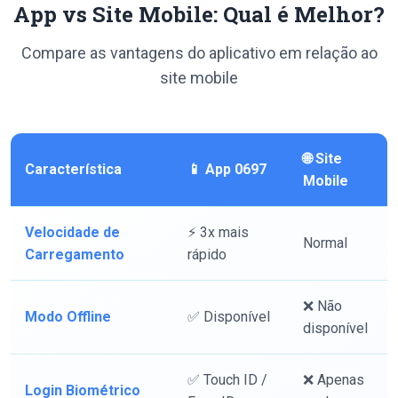
App vs Site Mobile: Qual é Melhor?
Compare as vantagens do aplicativo em relação ao
site mobile
🌐 Site
Característica
📱 App 0697
Mobile
Velocidade de
⚡ 3x mais
Normal
Carregamento
rápido
❌ Não
Modo Offline
✅ Disponível
disponível
✅ Touch ID /
❌ Apenas
Login Biométrico