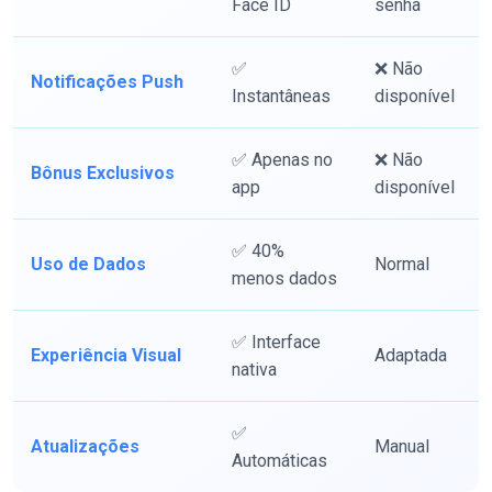
Face ID
senha
✅
❌ Não
Notificações Push
Instantâneas
disponível
✅ Apenas no
❌ Não
Bônus Exclusivos
app
disponível
✅ 40%
Uso de Dados
Normal
menos dados
✅ Interface
Experiência Visual
Adaptada
nativa
✅
Atualizações
Manual
Automáticas